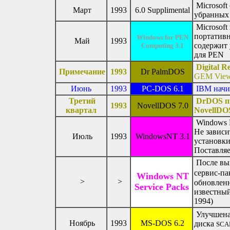
Microsoft
Март
1993
6.0 Supplimental
убранных
Microsoft
портативн
Windows for PEN
Май
1993
содержит 
Computing 3.1
для PEN
Digital R
Примечание
1993
Dr PalmDOS
GEM Vi
Июнь
1993
PC-DOS 6.1
IBM начи
Третий
DrDOS пр
1993
NovellDOS 7.0
квартал
NovellDOS
Windows N
Не зависи
Июль
1993
WindowsNT 3.1
установки
Поставляе
После вых
сервис-п
Windows NT
>
>
обновленн
Service Packs
известный
1994)
Улучшена 
Ноябрь
1993
MS-DOS 6.2
диска
SCA