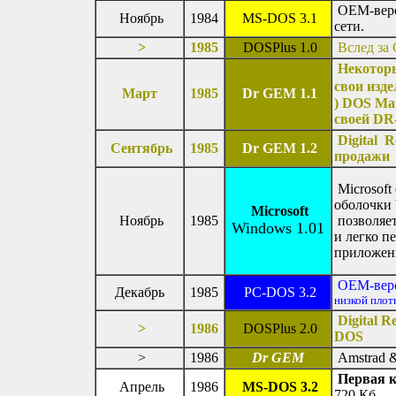
OEM-верси
Ноябрь
1984
MS-DOS 3.1
сети.
>
1985
DOSPlus 1.0
Вслед за
Некоторы
свои изд
Март
1985
Dr GEM 1.1
) DOS Man
своей DR
Digital 
Сентябрь
1985
Dr GEM 1.2
продажи
Microsoft
оболочки
Microsoft
Ноябрь
1985
позволяет
Windows 1.01
и легко п
приложени
OEM-верс
Декабрь
1985
PC-DOS 3.2
низкой плот
Digital 
>
1986
DOSPlus 2.0
DOS
>
1986
Dr GEM
Amstrad 
Первая к
Апрель
1986
MS-DOS 3.2
720 Кб.