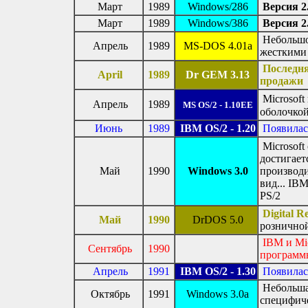
Март
1989
Windows/286
Версия 2
Март
1989
Windows/386
Версия 2
Небольшо
Апрель
1989
MS-DOS 4.01a
жесткими
Последня
April
1989
Dr GEM 3.13
продажи
Microsoft
Апрель
1989
MS OS/2 - 1.10EE
оболочко
Июнь
1989
IBM OS/2 - 1.20
Появилас
Microsoft
достигает
Май
1990
Windows 3.0
производи
вид... IB
PS/2
Digital 
Май
1990
DrDOS 5.0
рознично
IBM и Mic
Сентябрь
1990
программ
Апрель
1991
IBM OS/2 - 1.30
Появилас
Небольшая
Октябрь
1991
Windows 3.0a
специфич