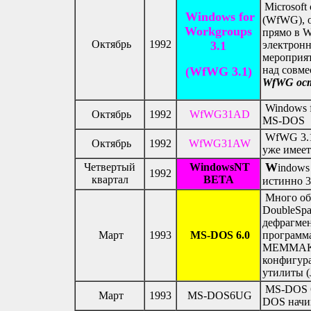
Microsoft
Windows for
(WfWG), 
Workgroups
прямо в W
Октябрь
1992
3.1
электронн
мероприят
над совме
(WfWG 3.1)
WfWG ост
Windows f
Октябрь
1992
WfWG31AD
MS-DOS
WfWG 3.1 
Октябрь
1992
WfWG31AW
уже имеет
W
Четвертый
WindowsNT
indow
1992
квартал
BETA
истинно 3
Много общ
DoubleSpa
дефрагмен
Март
1993
MS-DOS 6.0
программ
MEMMAKER
конфигура
утилиты 
MS-DOS 6.
Март
1993
MS-DOS6UG
DOS начин