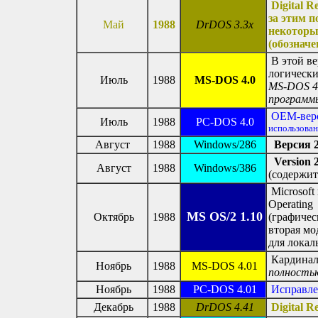
Digital 
за этим по
Май
1988
DrDOS 3.3x
некоторы
(обознач
В этой в
логически
Июль
1988
MS-DOS 4.0
MS-DOS 4.
программ
OEM-вер
Июль
1988
PC-DOS 4.0
использован
Август
1988
Windows/286
Версия 2
Version 
Август
1988
Windows/386
(содержи
Microsoft
Operating 
MS OS/2 1.10
Октябрь
1988
(графичес
вторая мо
для локал
Кардинал
Ноябрь
1988
MS-DOS 4.01
полность
Ноябрь
1988
PC-DOS 4.01
Исправле
Декабрь
1988
DrDOS 4.41
Digital 