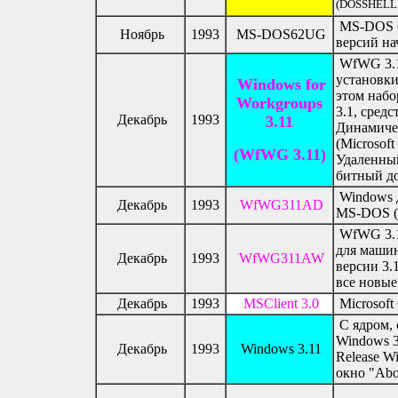
(DOSSHELL 
MS-DOS 6.
Ноябрь
1993
MS-DOS62UG
версий на
WfWG 3.1
установки
Windows for
этом наб
Workgroups
3.1, сред
Декабрь
1993
3.11
Динамиче
(Microsoft
(WfWG 3.11)
Удаленный
битный до
Windows д
Декабрь
1993
WfWG311AD
MS-DOS (
WfWG 3.11
для машин
Декабрь
1993
WfWG311AW
версии 3.
все новы
Декабрь
1993
MSClient 3.0
Microsoft
С ядром,
Windows 3.
Декабрь
1993
Windows 3.11
Release W
окно "Abo