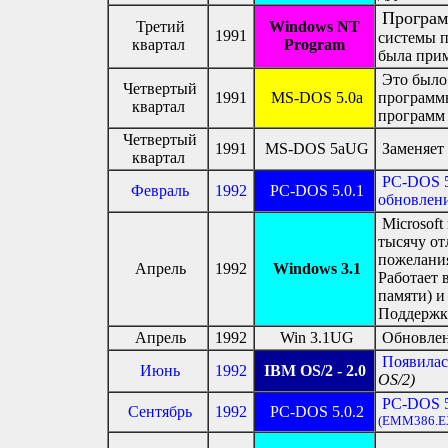
Програм
Третий
Windows NT
1991
системы п
квартал
Program
была прим
Это было
Четвертый
1991
MS-DOS 5.0a
программ
квартал
программ 
Четвертый
1991
MS-DOS 5aUG
Заменяет 
квартал
PC-DOS 5
Февраль
1992
PC-DOS 5.0.1
обновлен
Microsoft
тысячу от
пожелания
Апрель
1992
Windows 3.1
Работает 
памяти) и
Поддержк
Апрель
1992
Win 3.1UG
Обновлени
Появилас
Июнь
1992
IBM OS/2 - 2.0
OS/2)
PC-DOS 5
Сентябрь
1992
PC-DOS 5.0.2
(EMM386.E