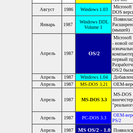
Microsoft
Август
1986
Windows 1.03
DOS верс
Появилась
Windows DDL
Январь
1987
Расширенн
Volume 1
(мышей)
Microsoft
- новой о
изначальн
OS/2
Апрель
1987
компьютер
первый пр
Разработч
OS/2 был
Апрель
1987
Windows 1.04
Добавлена
Апрель
1987
MS-DOS 3.21
OEM-верси
MS-DOS 3.
Апрель
1987
MS-DOS 3.3
винчестер
"реально
OEM-верс
Апрель
1987
PC-DOS 3.3
PS/2
MS OS/2 - 1.0
Апрель
1987
Появился 