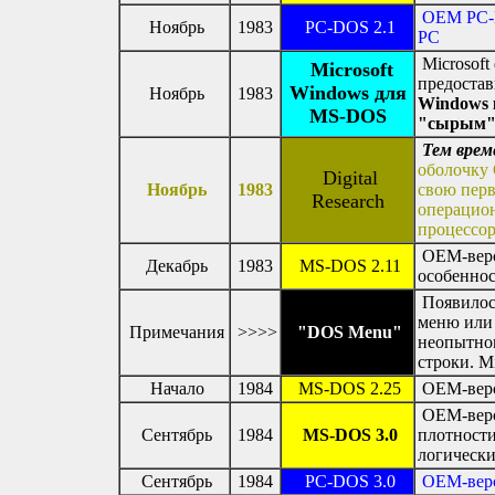
OEM PC-D
Ноябрь
1983
PC-DOS 2.1
PC
Microsoft
Microsoft
предоста
Windows для
Ноябрь
1983
Windows 
MS-DOS
"сырым" 
Тем врем
оболочку
Digital
Ноябрь
1983
свою пер
Research
операцио
процессоро
OEM-верси
Декабрь
1983
MS-DOS 2.11
особенно
Появилось
меню или
Примечания
>>>>
"DOS Menu"
неопытном
строки. M
Начало
1984
MS-DOS 2.25
OEM-верси
OEM-верси
Сентябрь
1984
MS-DOS 3.0
плотности
логически
Сентябрь
1984
PC-DOS 3.0
OEM-верс