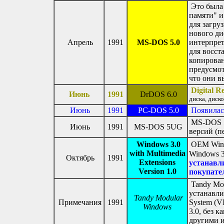
Это была
памяти" и
для загру
нового ди
Апрель
1991
MS-DOS 5.0
интерпрет
для восст
копирован
предусмот
что они 
Digital 
Июнь
1991
DrDOS 6.0
диска, диско
Июнь
1991
PC-DOS 5.0
Появилас
MS-DOS 5.
Июнь
1991
MS-DOS 5UG
версий (п
Windows 3.0
OEM Wind
with Multimedia
Windows 3
Октябрь
1991
Extensions
устанавл
Version 1.0
покупате
Tandy Mod
устанавли
Tandy Modular
Примечания
1991
System (V
Windows
3.0, без 
другими 