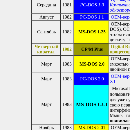
Середина
1981
PC-DOS 1.0
Компьюте
односторо
Август
1982
PC-DOS 1.1
OEM-верс
OEM-верси
DOS). ОС 
Сентябрь
1982
MS-DOS 1.25
чтобы исп
дискету "
Четвертый
Digital 
1982
CP/M Plus
квратал
процессор
OEM-верси
Март
1983
MS-DOS 2.0
емкостью 
двойной п
OEM-верс
Март
1983
PC-DOS 2.0
XT
Microsoft
пользоват
для уже с
MS-DOS
GUI
Март
1983
свою перв
интерфейс
Мышь - г
появилась
Ноябрь
1983
MS-DOS 2.01
OEM-верс