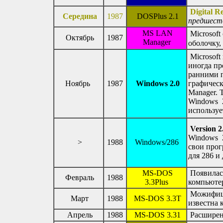
Digital 
Середина
1987
DOSPlus 2.1
предшест
MS LAN
Microsoft
Октябрь
1987
Manager
оболочку
Microsoft
иногда пр
ранними 
Ноябрь
1987
Windows 2.0
графическ
Manager. 
Windows 2
используе
Version 2
Windows 2
>
1988
Windows/286
свои прог
для 286 и
MS-DOS
Появилас
Февраль
1988
3.3Plus
компьюте
Можифици
Март
1988
MS-DOS 3.3T
известна
Апрель
1988
MS-DOS 3.31
Расширен