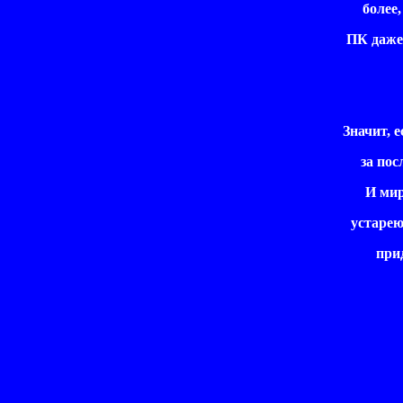
более, 
ПК даже н
Значит, е
за посл
И мир 
устареют!
приде