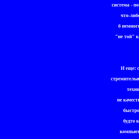
система - поч
что-либо 
б немного 
"не той" кн
И еще: с
стремительны
техник
не качеств
быстрод
будто к
компьютер