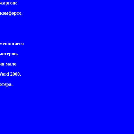
 жаргоне
 комфорте,
зменвшиеся
ьютеров.
ия мало
Word 2000,
ютера.