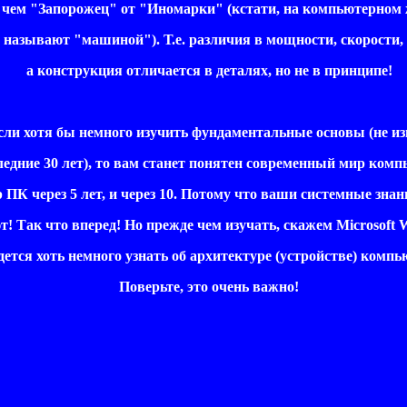
чем "Запорожец" от "Иномарки" (кстати, на компьютерном
азывают "машиной"). Т.е. различия в мощности, скорости,
а конструкция отличается в деталях, но не в принципе!
сли хотя бы немного изучить фундаментальные основы (не и
едние 30 лет), то вам станет понятен современный мир комп
ПК через 5 лет, и через 10. Потому что ваши системные знан
 Так что вперед! Но прежде чем изучать, скажем Microsoft 
тся хоть немного узнать об архитектуре (устройстве) компь
Поверьте, это очень важно!