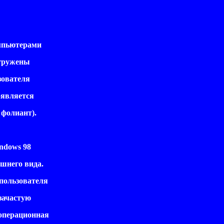
мпьютерами
егружены
зователя
оявляется
 фолиант).
ndows 98
шнего вида.
пользователя
зачастую
операционная