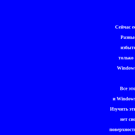
Сейчас ес
Разные 
избыточ
только с
Windows M
Все это
и Windows 
Изучить эти
нет сис
поверхностн