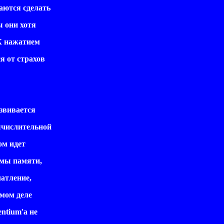
шаются сделать
ы они хотя
ПК нажатием
я от страхов
звивается
ычислительной
ом идет
емы памяти,
атление,
мом деле
ntium'а не