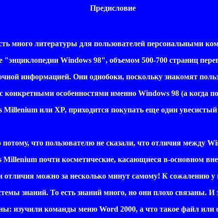
Предисловие
ть много литературы для пользователей персональными ко
"энциклопедии Windows 98", объемом 500-700 страниц пер
ной информацией. Они однобоки, поскольку знакомят поль
 конкретными особенностями именно Windows 98 (а когда п
illenium или XP, приходится покупать еще один увесистый
 потому, что пользователю не сказали, что отличия между Wi
Millenium почти косметические, касающиеся в-основном вне
 отличия можно за несколько минут самому! К сожалению у 
темы знаний. То есть знаний много, но они плохо связаны. И 
ы: изучили команды меню Word 2000, а что такое файл или 