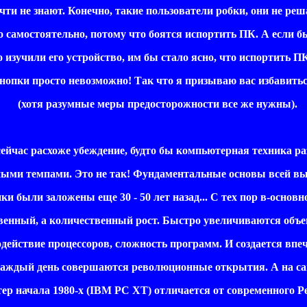
ти не знают. Конечно, такие пользователи робки, они не pе
самостоятельно, потому что боятся испортить ПК. А если б
изучили его устройство, им бы стало ясно, что испортить 
опки просто невозможно! Так что я призываю вас избавитьс
(хотя разумные меры предосторожности все же нужны).
ейчас расхоже убеждение, будто бы компьютерная техника ра
ми темпами. Это не так! Фундаментальные основы всей в
и были заложены еще 30 - 50 лет назад... С тех пор в-основн
енный, а количественный рост. Быстро увеличиваются объ
ействие процессоров, сложность программ. И создается впеч
аждый день совершаются революционные открытия. А на са
 начала 1980-х (IBM PC XT) отличается от современного Pe