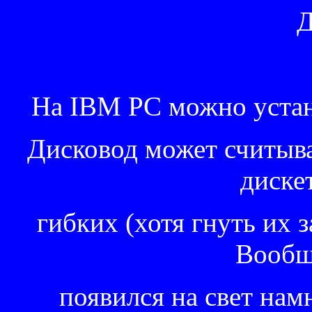
Ди
На IBM PC можно устано
Дисковод может считыва
диске
гибких (хотя гнуть их з
Вообщ
появился на свет намн