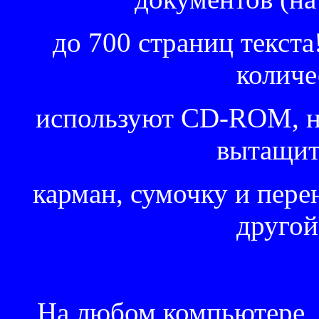
до 700 страниц текста!
количе
используют CD-ROM, но
вытащит
карман, сумочку и перен
другой
На любом компьютере, д